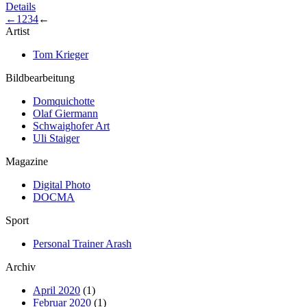
Details
←
1
2
3
4
←
Artist
Tom Krieger
Bildbearbeitung
Domquichotte
Olaf Giermann
Schwaighofer Art
Uli Staiger
Magazine
Digital Photo
DOCMA
Sport
Personal Trainer Arash
Archiv
April 2020
(1)
Februar 2020
(1)