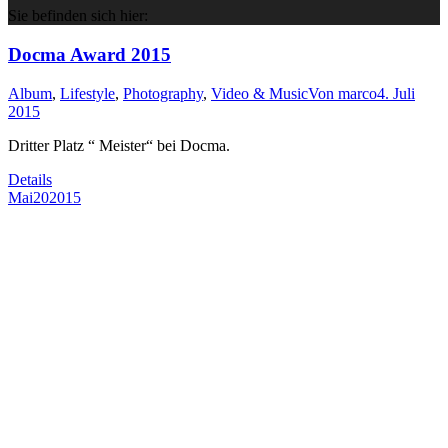
Sie befinden sich hier:
Docma Award 2015
Album
,
Lifestyle
,
Photography
,
Video & Music
Von
marco
4. Juli
2015
Dritter Platz “ Meister“ bei Docma.
Details
Mai
20
2015