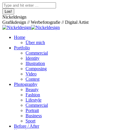
Zum
Facebook
Pinterest
Skype
500px
XING
Instagram
YouTube
Behance
Search:
Inhalt
page
page
page
page
page
page
page
page
springen
opens
opens
opens
opens
opens
opens
opens
opens
Nickeldesign
in
in
in
in
in
in
in
in
Grafikdesign // Werbefotografie // Digital Artist
new
new
new
new
new
new
new
new
window
window
window
window
window
window
window
window
Home
Über mich
Portfolio
Commercial
Identity
Illustration
Composing
Video
Contest
Photography
Beauty
Fashion
Lifestyle
Commercial
Portrait
Business
Sport
Before / After