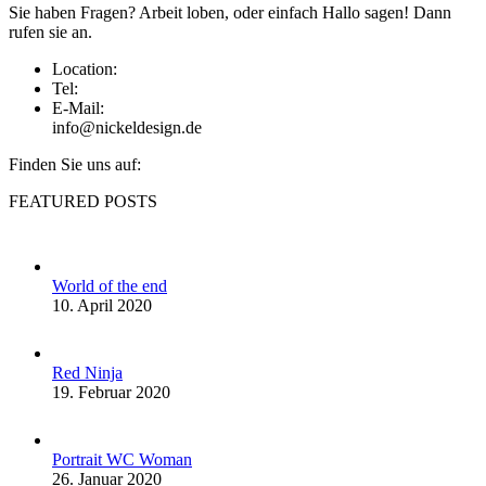
Sie haben Fragen? Arbeit loben, oder einfach Hallo sagen! Dann
rufen sie an.
Location:
Tel:
E-Mail:
info@nickeldesign.de
Finden Sie uns auf:
Facebook
YouTube
Pinterest
Instagram
Behance
E-
500px
XING
FEATURED POSTS
page
page
page
page
page
Mail
page
page
opens
opens
opens
opens
opens
page
opens
opens
in
in
in
in
in
opens
in
in
new
new
new
new
new
in
new
new
World of the end
window
window
window
window
window
new
window
window
10. April 2020
window
Red Ninja
19. Februar 2020
Portrait WC Woman
26. Januar 2020