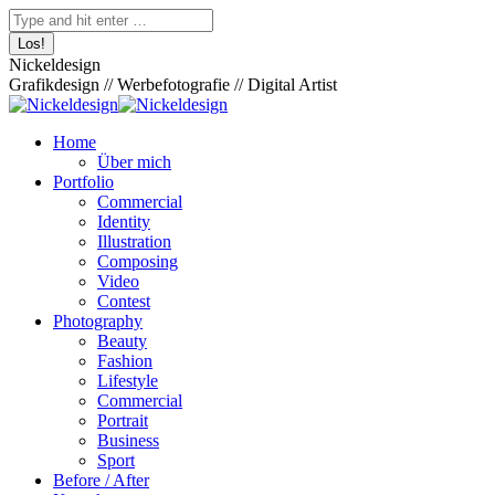
Zum
Facebook
Pinterest
Skype
500px
XING
Instagram
YouTube
Behance
Search:
Inhalt
page
page
page
page
page
page
page
page
springen
opens
opens
opens
opens
opens
opens
opens
opens
Nickeldesign
in
in
in
in
in
in
in
in
Grafikdesign // Werbefotografie // Digital Artist
new
new
new
new
new
new
new
new
window
window
window
window
window
window
window
window
Home
Über mich
Portfolio
Commercial
Identity
Illustration
Composing
Video
Contest
Photography
Beauty
Fashion
Lifestyle
Commercial
Portrait
Business
Sport
Before / After