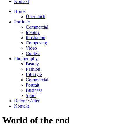
Kontakt
Home
Über mich
Portfolio
Commercial
Identity
Illustration
Composing
Video
Contest
Photography
Beauty
Fashion
Lifestyle
Commercial
Portrait
Business
Sport
Before / After
Kontakt
World of the end