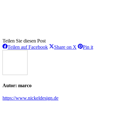
Teilen Sie diesen Post
Teilen
Teilen
Teilen
Teilen auf Facebook
Share on X
Pin it
auf
auf
auf
Facebook
X
Pinterest
Autor:
marco
https://www.nickeldesign.de
Kommentarnavigation