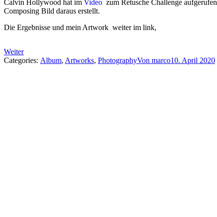
Calvin Hollywood hat im
Video
zum Retusche Challenge aufgerufen, d
Composing Bild daraus erstellt.
Die Ergebnisse und mein Artwork weiter im link,
Weiter
Categories:
Album
,
Artworks
,
Photography
Von
marco
10. April 2020