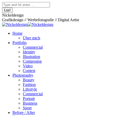
Zum
Facebook
Pinterest
Skype
500px
XING
Instagram
YouTube
Behance
Search:
Inhalt
page
page
page
page
page
page
page
page
springen
opens
opens
opens
opens
opens
opens
opens
opens
Nickeldesign
in
in
in
in
in
in
in
in
Grafikdesign // Werbefotografie // Digital Artist
new
new
new
new
new
new
new
new
window
window
window
window
window
window
window
window
Home
Über mich
Portfolio
Commercial
Identity
Illustration
Composing
Video
Contest
Photography
Beauty
Fashion
Lifestyle
Commercial
Portrait
Business
Sport
Before / After