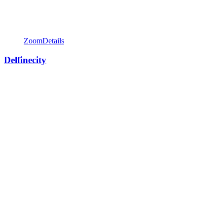
Zoom
Details
Delfinecity