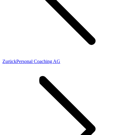
Previous
Zurück
Personal Coaching AG
project: