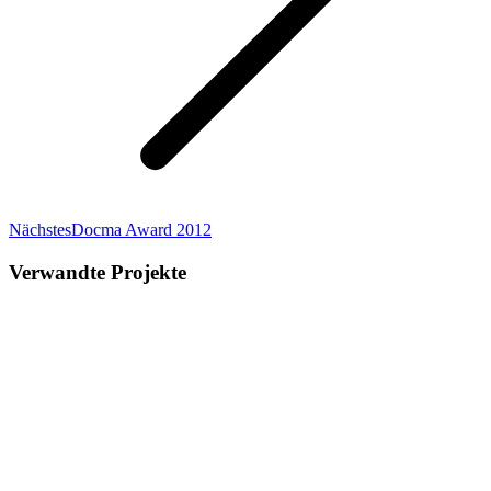
Next
Nächstes
Docma Award 2012
project:
Verwandte Projekte