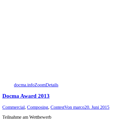
docma.info
Zoom
Details
Docma Award 2013
Commercial
,
Composing
,
Contest
Von
marco
20. Juni 2015
Teilnahme am Wettbewerb