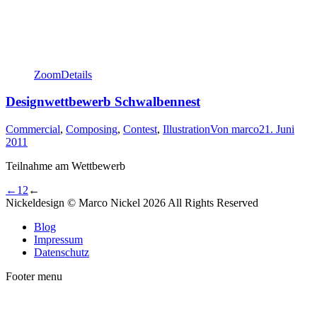
Zoom
Details
Designwettbewerb Schwalbennest
Commercial
,
Composing
,
Contest
,
Illustration
Von
marco
21. Juni
2011
Teilnahme am Wettbewerb
←
1
2
←
Nickeldesign © Marco Nickel 2026 All Rights Reserved
Blog
Impressum
Datenschutz
Footer menu
t
T