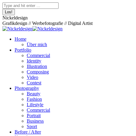
Zum
Facebook
Pinterest
Skype
500px
XING
Instagram
YouTube
Behance
Search:
Inhalt
page
page
page
page
page
page
page
page
springen
opens
opens
opens
opens
opens
opens
opens
opens
Nickeldesign
in
in
in
in
in
in
in
in
Grafikdesign // Werbefotografie // Digital Artist
new
new
new
new
new
new
new
new
window
window
window
window
window
window
window
window
Home
Über mich
Portfolio
Commercial
Identity
Illustration
Composing
Video
Contest
Photography
Beauty
Fashion
Lifestyle
Commercial
Portrait
Business
Sport
Before / After