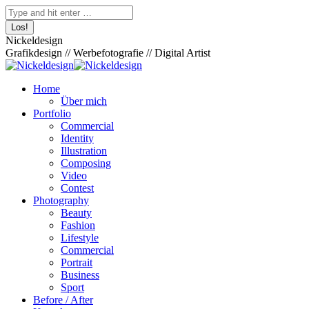
Zum
Facebook
Pinterest
Skype
500px
XING
Instagram
YouTube
Behance
Search:
Inhalt
page
page
page
page
page
page
page
page
springen
opens
opens
opens
opens
opens
opens
opens
opens
Nickeldesign
in
in
in
in
in
in
in
in
Grafikdesign // Werbefotografie // Digital Artist
new
new
new
new
new
new
new
new
window
window
window
window
window
window
window
window
Home
Über mich
Portfolio
Commercial
Identity
Illustration
Composing
Video
Contest
Photography
Beauty
Fashion
Lifestyle
Commercial
Portrait
Business
Sport
Before / After