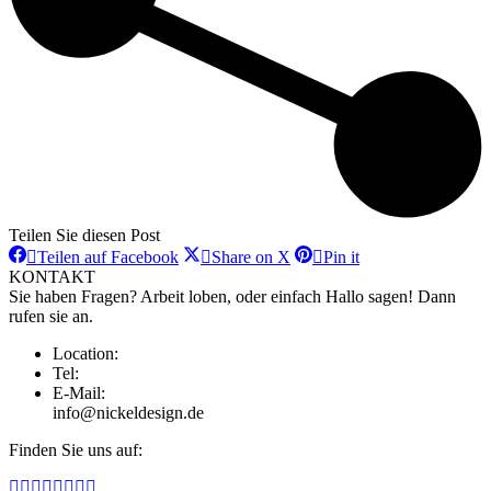
Teilen Sie diesen Post
Teilen
Teilen
Teilen
Teilen auf Facebook
Share on X
Pin it
auf
auf
auf
KONTAKT
Facebook
X
Pinterest
Sie haben Fragen? Arbeit loben, oder einfach Hallo sagen! Dann
rufen sie an.
Location:
Tel:
E-Mail:
info@nickeldesign.de
Finden Sie uns auf:
Facebook
YouTube
Pinterest
Instagram
Behance
E-
500px
XING