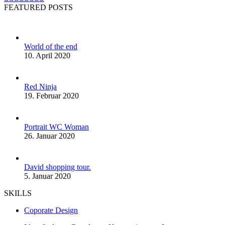
page
page
page
page
page
Mail
page
page
FEATURED POSTS
opens
opens
opens
opens
opens
page
opens
opens
in
in
in
in
in
opens
in
in
new
new
new
new
new
in
new
new
window
window
window
window
window
new
window
window
World of the end
window
10. April 2020
Red Ninja
19. Februar 2020
Portrait WC Woman
26. Januar 2020
David shopping tour.
5. Januar 2020
SKILLS
Coporate Design