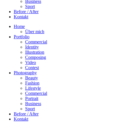
Business
Sport
Before / After
Kontakt
Home
Über mich
Portfolio
Commercial
Identity
Illustration
Composing
Video
Contest
Photography
Beauty
Fashion
Lifestyle
Commercial
Portrait
Business
Sport
Before / After
Kontakt