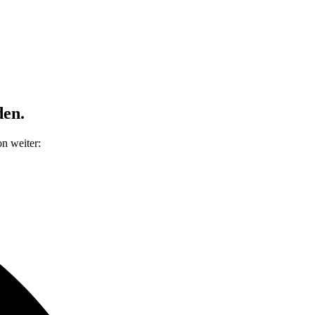
den.
on weiter: