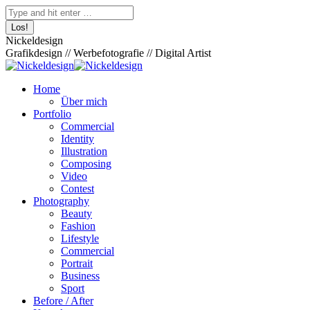
Zum
Facebook
Pinterest
Skype
500px
XING
Instagram
YouTube
Behance
Search:
Inhalt
page
page
page
page
page
page
page
page
springen
opens
opens
opens
opens
opens
opens
opens
opens
Nickeldesign
in
in
in
in
in
in
in
in
Grafikdesign // Werbefotografie // Digital Artist
new
new
new
new
new
new
new
new
window
window
window
window
window
window
window
window
Home
Über mich
Portfolio
Commercial
Identity
Illustration
Composing
Video
Contest
Photography
Beauty
Fashion
Lifestyle
Commercial
Portrait
Business
Sport
Before / After