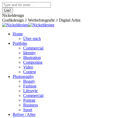
Zum
Facebook
Pinterest
Skype
500px
XING
Instagram
YouTube
Behance
Search:
Inhalt
page
page
page
page
page
page
page
page
springen
opens
opens
opens
opens
opens
opens
opens
opens
Nickeldesign
in
in
in
in
in
in
in
in
Grafikdesign // Werbefotografie // Digital Artist
new
new
new
new
new
new
new
new
window
window
window
window
window
window
window
window
Home
Über mich
Portfolio
Commercial
Identity
Illustration
Composing
Video
Contest
Photography
Beauty
Fashion
Lifestyle
Commercial
Portrait
Business
Sport
Before / After